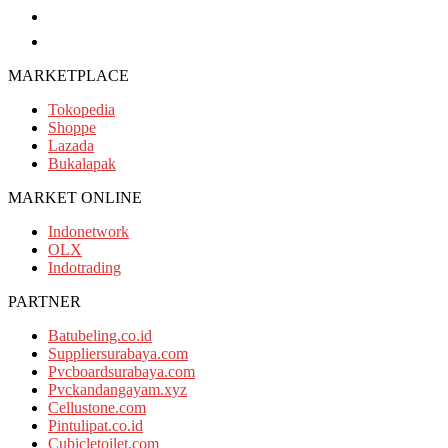
082116688110
087751082207
MARKETPLACE
Tokopedia
Shoppe
Lazada
Bukalapak
MARKET ONLINE
Indonetwork
OLX
Indotrading
PARTNER
Batubeling.co.id
Suppliersurabaya.com
Pvcboardsurabaya.com
Pvckandangayam.xyz
Cellustone.com
Pintulipat.co.id
Cubicletoilet.com