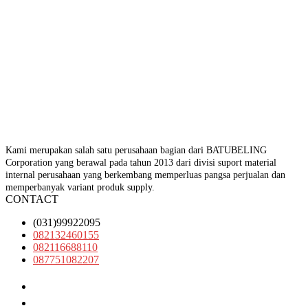
Kami merupakan salah satu perusahaan bagian dari BATUBELING
Corporation yang berawal pada tahun 2013 dari divisi suport material
internal perusahaan yang berkembang memperluas pangsa perjualan dan
memperbanyak variant produk supply.
CONTACT
(031)99922095
082132460155
082116688110
087751082207
(031)99922095
082132460155