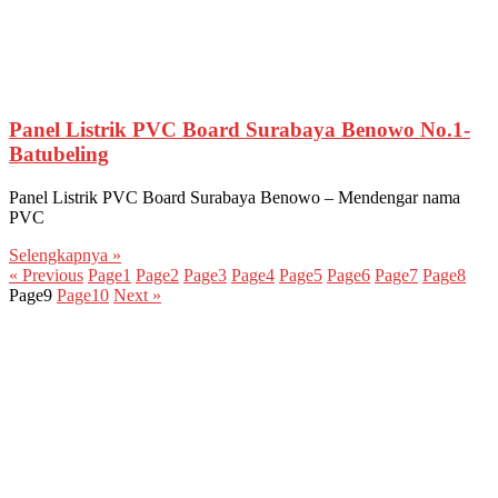
Panel Listrik PVC Board Surabaya Benowo No.1-
Batubeling
Panel Listrik PVC Board Surabaya Benowo – Mendengar nama
PVC
Selengkapnya »
« Previous
Page
1
Page
2
Page
3
Page
4
Page
5
Page
6
Page
7
Page
8
Page
9
Page
10
Next »