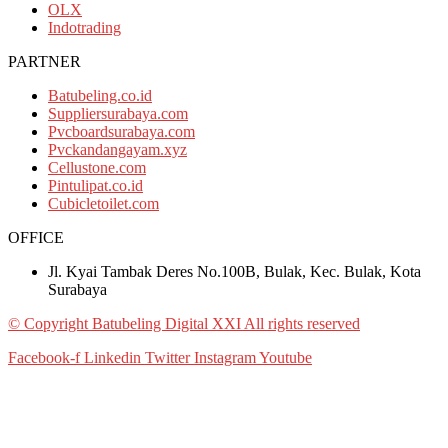
OLX
Indotrading
PARTNER
Batubeling.co.id
Suppliersurabaya.com
Pvcboardsurabaya.com
Pvckandangayam.xyz
Cellustone.com
Pintulipat.co.id
Cubicletoilet.com
OFFICE
Jl. Kyai Tambak Deres No.100B, Bulak, Kec. Bulak, Kota
Surabaya
© Copyright Batubeling Digital XXI All rights reserved
Facebook-f
Linkedin
Twitter
Instagram
Youtube