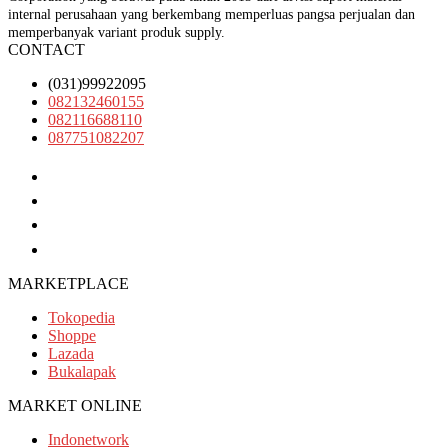
internal perusahaan yang berkembang memperluas pangsa perjualan dan
memperbanyak variant produk supply.
CONTACT
(031)99922095
082132460155
082116688110
087751082207
(031)99922095
082132460155
082116688110
087751082207
MARKETPLACE
Tokopedia
Shoppe
Lazada
Bukalapak
MARKET ONLINE
Indonetwork