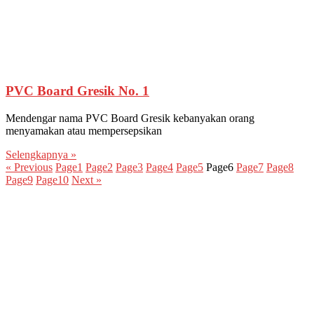
PVC Board Gresik No. 1
Mendengar nama PVC Board Gresik kebanyakan orang
menyamakan atau mempersepsikan
Selengkapnya »
« Previous
Page
1
Page
2
Page
3
Page
4
Page
5
Page
6
Page
7
Page
8
Page
9
Page
10
Next »