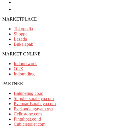
082116688110
087751082207
MARKETPLACE
Tokopedia
Shoppe
Lazada
Bukalapak
MARKET ONLINE
Indonetwork
OLX
Indotrading
PARTNER
Batubeling.co.id
Suppliersurabaya.com
Pvcboardsurabaya.com
Pvckandangayam.xyz
Cellustone.com
Pintulipat.co.id
Cubicletoilet.com