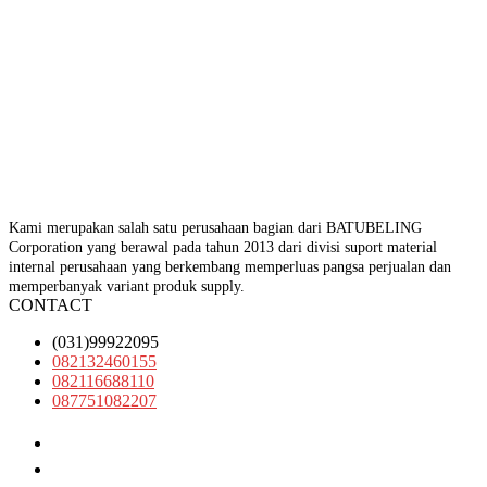
Kami merupakan salah satu perusahaan bagian dari BATUBELING
Corporation yang berawal pada tahun 2013 dari divisi suport material
internal perusahaan yang berkembang memperluas pangsa perjualan dan
memperbanyak variant produk supply.
CONTACT
(031)99922095
082132460155
082116688110
087751082207
(031)99922095
082132460155