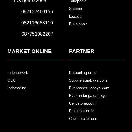
(031)99922095
Tokopedia
Shoppe
082132460155
Lazada
082116688110
Bukalapak
087751082207
MARKET ONLINE
PARTNER
Indonetwork
Batubeling.co.id
OLX
Suppliersurabaya.com
Indotrading
Pvcboardsurabaya.com
Pvckandangayam.xyz
Cellustone.com
Pintulipat.co.id
Cubicletoilet.com