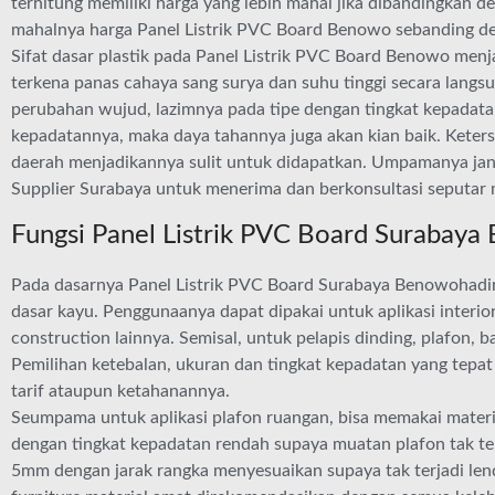
terhitung memiliki harga yang lebih mahal jika dibandingkan 
mahalnya harga Panel Listrik PVC Board Benowo sebanding de
Sifat dasar plastik pada Panel Listrik PVC Board Benowo menja
terkena panas cahaya sang surya dan suhu tinggi secara langs
perubahan wujud, lazimnya pada tipe dengan tingkat kepadatan
kepadatannya, maka daya tahannya juga akan kian baik. Keters
daerah menjadikannya sulit untuk didapatkan. Umpamanya ja
Supplier Surabaya untuk menerima dan berkonsultasi seputar 
Fungsi Panel Listrik PVC Board Surabay
Pada dasarnya Panel Listrik PVC Board Surabaya Benowohadir 
dasar kayu. Penggunaanya dapat dipakai untuk aplikasi interior
construction lainnya. Semisal, untuk pelapis dinding, plafon, ba
Pemilihan ketebalan, ukuran dan tingkat kepadatan yang tepat
tarif ataupun ketahanannya.
Seumpama untuk aplikasi plafon ruangan, bisa memakai mater
dengan tingkat kepadatan rendah supaya muatan plafon tak ter
5mm dengan jarak rangka menyesuaikan supaya tak terjadi len