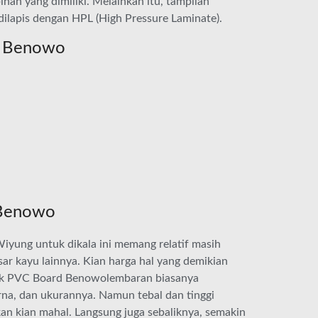
han yang dimiliki. Melainkan itu, tampilan
dilapis dengan HPL (High Pressure Laminate).
a Benowo
 Benowo
iyung untuk dikala ini memang relatif masih
r kayu lainnya. Kian harga hal yang demikian
trik PVC Board Benowolembaran biasanya
rna, dan ukurannya. Namun tebal dan tinggi
n kian mahal. Langsung juga sebaliknya, semakin