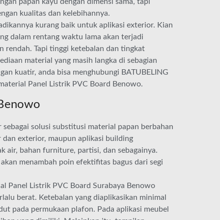
dengan papan kayu dengan dimensi sama, tapi
ngan kualitas dan kelebihannya.
dikannya kurang baik untuk aplikasi exterior. Kian
ung dalam rentang waktu lama akan terjadi
 rendah. Tapi tinggi ketebalan dan tingkat
ediaan material yang masih langka di sebagian
ngan kuatir, anda bisa menghubungi BATUBELING
material Panel Listrik PVC Board Benowo.
a Benowo
sebagai solusi substitusi material papan berbahan
 dan exterior, maupun aplikasi building
k air, bahan furniture, partisi, dan sebagainya.
 akan menambah poin efektifitas bagus dari segi
ial Panel Listrik PVC Board Surabaya Benowo
lalu berat. Ketebalan yang diaplikasikan minimal
dut pada permukaan plafon. Pada aplikasi meubel