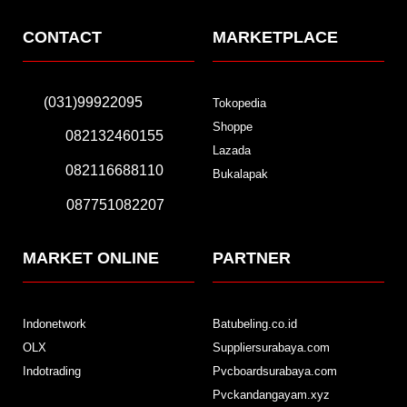
CONTACT
MARKETPLACE
(031)99922095
Tokopedia
Shoppe
082132460155
Lazada
082116688110
Bukalapak
087751082207
MARKET ONLINE
PARTNER
Indonetwork
Batubeling.co.id
OLX
Suppliersurabaya.com
Indotrading
Pvcboardsurabaya.com
Pvckandangayam.xyz