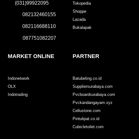
(031)99922095
Tokopedia
Shoppe
082132460155
Lazada
082116688110
Bukalapak
087751082207
MARKET ONLINE
PARTNER
Indonetwork
Batubeling.co.id
OLX
Suppliersurabaya.com
Indotrading
Pvcboardsurabaya.com
Pvckandangayam.xyz
Cellustone.com
Pintulipat.co.id
Cubicletoilet.com