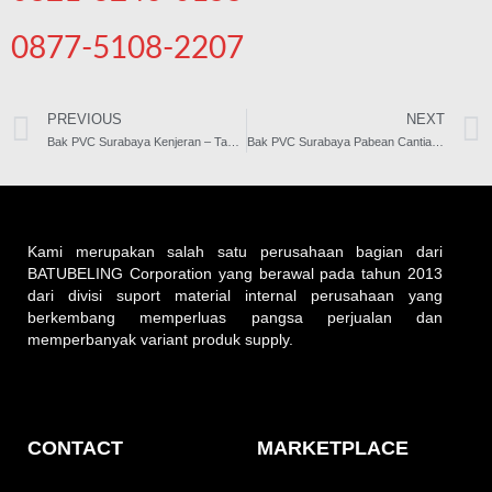
0877-5108-2207
PREVIOUS
NEXT
Bak PVC Surabaya Kenjeran – Tanki PVC – Box PVC – Official Batubeling #1
Bak PVC Surabaya Pabean Cantian – Tanki PVC – Box PVC – Official Batubeling #1
Kami merupakan salah satu perusahaan bagian dari
BATUBELING Corporation yang berawal pada tahun 2013
dari divisi suport material internal perusahaan yang
berkembang memperluas pangsa perjualan dan
memperbanyak variant produk supply.
CONTACT
MARKETPLACE