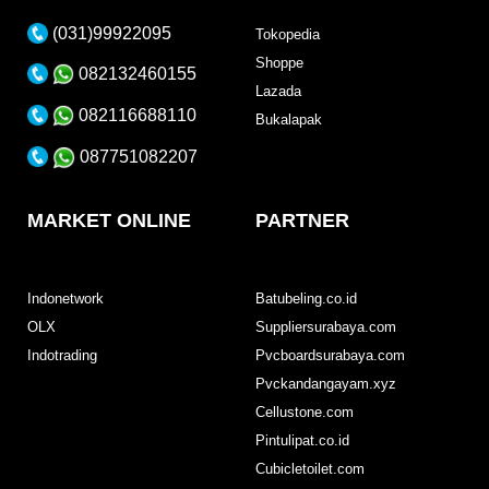
(031)99922095
Tokopedia
Shoppe
082132460155
Lazada
082116688110
Bukalapak
087751082207
MARKET ONLINE
PARTNER
Indonetwork
Batubeling.co.id
OLX
Suppliersurabaya.com
Indotrading
Pvcboardsurabaya.com
Pvckandangayam.xyz
Cellustone.com
Pintulipat.co.id
Cubicletoilet.com