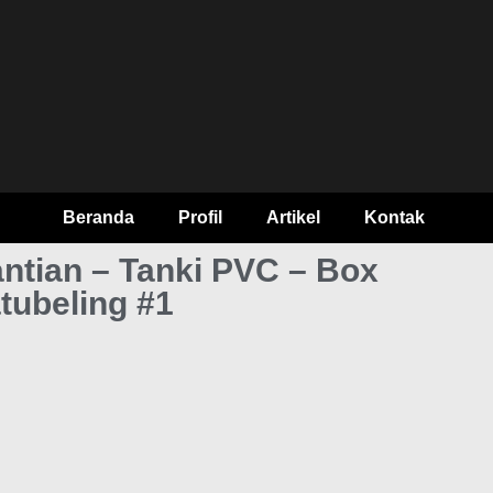
Beranda
Profil
Artikel
Kontak
tian – Tanki PVC – Box
atubeling #1