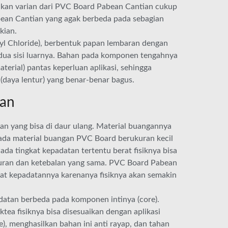
nkan varian dari PVC Board Pabean Cantian cukup
bean Cantian yang agak berbeda pada sebagian
kian.
yl Chloride), berbentuk papan lembaran dengan
edua sisi luarnya. Bahan pada komponen tengahnya
terial) pantas keperluan aplikasi, sehingga
h (daya lentur) yang benar-benar bagus.
ian
n yang bisa di daur ulang. Material buangannya
 Pada material buangan PVC Board berukuran kecil
Pada tingkat kepadatan tertentu berat fisiknya bisa
kuran dan ketebalan yang sama. PVC Board Pabean
kat kepadatannya karenanya fisiknya akan semakin
datan berbeda pada komponen intinya (core).
ktea fisiknya bisa disesuaikan dengan aplikasi
), menghasilkan bahan ini anti rayap, dan tahan