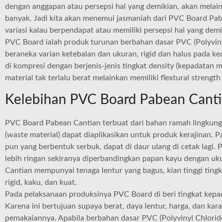
dengan anggapan atau persepsi hal yang demikian, akan melai
banyak. Jadi kita akan menemui jasmaniah dari PVC Board Pa
variasi kalau berpendapat atau memiliki persepsi hal yang demi
PVC Board ialah produk turunan berbahan dasar PVC (Polyvin
beraneka varian ketebalan dan ukuran, rigid dan halus pada k
di kompresi dengan berjenis-jenis tingkat density (kepadatan ma
material tak terlalu berat melainkan memiliki flextural strengt
Kelebihan PVC Board Pabean Cant
PVC Board Pabean Cantian terbuat dari bahan ramah lingkunga
(waste material) dapat diaplikasikan untuk produk kerajinan.
pun yang berbentuk serbuk, dapat di daur ulang di cetak lagi. 
lebih ringan sekiranya diperbandingkan papan kayu dengan u
Cantian mempunyai tenaga lentur yang bagus, kian tinggi ting
rigid, kaku, dan kuat.
Pada pelaksanaan produksinya PVC Board di beri tingkat kepa
Karena ini bertujuan supaya berat, daya lentur, harga, dan kara
pemakaiannya. Apabila berbahan dasar PVC (Polyvinyl Chloride