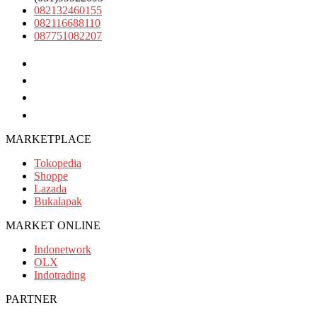
082132460155
082116688110
087751082207
(031)99922095
082132460155
082116688110
087751082207
MARKETPLACE
Tokopedia
Shoppe
Lazada
Bukalapak
MARKET ONLINE
Indonetwork
OLX
Indotrading
PARTNER