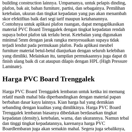
building construction lainnya. Umpamanya, untuk pelapis dinding,
plafon, bak air, bahan furniture, partisi, dan sebagainya. Pemilihan
ketebalan, ukuran dan tingkat kepadatan yang pas akan menambah
skor efektifitas baik dari segi tarif maupun ketahanannya.
Contohnya untuk aplikasi plafon ruangan, dapat mengaplikasikan
material PVC Board Trenggalek dengan tingkat kepadatan rendah
supaya bobot plafon tak terlalu berat. Ketebalan yang digunakan
minimal 5mm dengan jarak rangka menyesuaikan supaya tidak
terjadi lendut pada permukaan plafon. Pada aplikasi meubel
furniture material betul-betul dianjurkan dengan seluruh kelebihan
yang dimiliki. Melainkan itu, tampilan permukaannya juga dapat di
finish ulang baik di cat ataupun dilapis dengan HPL (High Pressure
Laminate).
Harga PVC Board Trenggalek
Harga PVC Board Trenggalek lembaran untuk ketika ini memang
relatif masih mahal bila diperbandingkan dengan material papan
berbahan dasar kayu lainnya. Kian harga hal yang demikian
sebanding dengan kualitas yang dimilikinya. Harga PVC Board
Trenggalek lembaran biasanya dibedakan berdasarkan tingkat
kepadatan (density), ketebalan, warna, dan ukurannya. Namun tebal
dan tinggi tingkat kepadatannya, karenanya harga PVC
Boardlembaran juga akan semakin mahal. Segera juga sebaliknya,