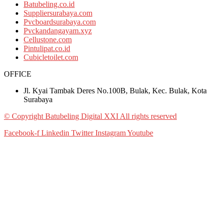
Batubeling.co.id
Suppliersurabaya.com
Pvcboardsurabaya.com
Pvckandangayam.xyz
Cellustone.com
Pintulipat.co.id
Cubicletoilet.com
OFFICE
Jl. Kyai Tambak Deres No.100B, Bulak, Kec. Bulak, Kota
Surabaya
© Copyright Batubeling Digital XXI All rights reserved
Facebook-f
Linkedin
Twitter
Instagram
Youtube