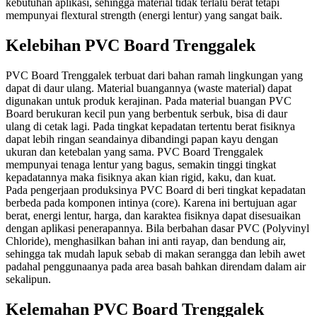
kebutuhan aplikasi, sehingga material tidak terlalu berat tetapi
mempunyai flextural strength (energi lentur) yang sangat baik.
Kelebihan PVC Board Trenggalek
PVC Board Trenggalek terbuat dari bahan ramah lingkungan yang
dapat di daur ulang. Material buangannya (waste material) dapat
digunakan untuk produk kerajinan. Pada material buangan PVC
Board berukuran kecil pun yang berbentuk serbuk, bisa di daur
ulang di cetak lagi. Pada tingkat kepadatan tertentu berat fisiknya
dapat lebih ringan seandainya dibandingi papan kayu dengan
ukuran dan ketebalan yang sama. PVC Board Trenggalek
mempunyai tenaga lentur yang bagus, semakin tinggi tingkat
kepadatannya maka fisiknya akan kian rigid, kaku, dan kuat.
Pada pengerjaan produksinya PVC Board di beri tingkat kepadatan
berbeda pada komponen intinya (core). Karena ini bertujuan agar
berat, energi lentur, harga, dan karaktea fisiknya dapat disesuaikan
dengan aplikasi penerapannya. Bila berbahan dasar PVC (Polyvinyl
Chloride), menghasilkan bahan ini anti rayap, dan bendung air,
sehingga tak mudah lapuk sebab di makan serangga dan lebih awet
padahal penggunaanya pada area basah bahkan direndam dalam air
sekalipun.
Kelemahan PVC Board Trenggalek