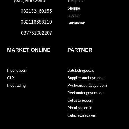
(031)99922095
Tokopedia
Shoppe
082132460155
Lazada
082116688110
Bukalapak
087751082207
MARKET ONLINE
PARTNER
Indonetwork
Batubeling.co.id
OLX
Suppliersurabaya.com
Indotrading
Pvcboardsurabaya.com
Pvckandangayam.xyz
Cellustone.com
Pintulipat.co.id
Cubicletoilet.com