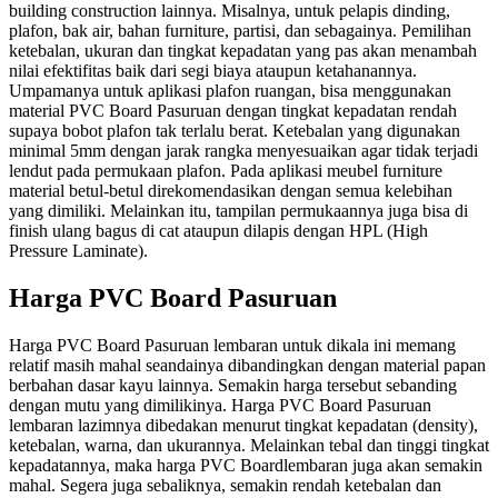
building construction lainnya. Misalnya, untuk pelapis dinding,
plafon, bak air, bahan furniture, partisi, dan sebagainya. Pemilihan
ketebalan, ukuran dan tingkat kepadatan yang pas akan menambah
nilai efektifitas baik dari segi biaya ataupun ketahanannya.
Umpamanya untuk aplikasi plafon ruangan, bisa menggunakan
material PVC Board Pasuruan dengan tingkat kepadatan rendah
supaya bobot plafon tak terlalu berat. Ketebalan yang digunakan
minimal 5mm dengan jarak rangka menyesuaikan agar tidak terjadi
lendut pada permukaan plafon. Pada aplikasi meubel furniture
material betul-betul direkomendasikan dengan semua kelebihan
yang dimiliki. Melainkan itu, tampilan permukaannya juga bisa di
finish ulang bagus di cat ataupun dilapis dengan HPL (High
Pressure Laminate).
Harga PVC Board Pasuruan
Harga PVC Board Pasuruan lembaran untuk dikala ini memang
relatif masih mahal seandainya dibandingkan dengan material papan
berbahan dasar kayu lainnya. Semakin harga tersebut sebanding
dengan mutu yang dimilikinya. Harga PVC Board Pasuruan
lembaran lazimnya dibedakan menurut tingkat kepadatan (density),
ketebalan, warna, dan ukurannya. Melainkan tebal dan tinggi tingkat
kepadatannya, maka harga PVC Boardlembaran juga akan semakin
mahal. Segera juga sebaliknya, semakin rendah ketebalan dan