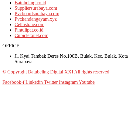
Batubeling.co.id
Suppliersurabaya.com
Pvcboardsurabaya.com
Pvckandangayam.xyz
Cellustone.com
Pintulipat.co.id
Cubicletoilet.com
OFFICE
Jl. Kyai Tambak Deres No.100B, Bulak, Kec. Bulak, Kota
Surabaya
© Copyright Batubeling Digital XXI All rights reserved
Facebook-f
Linkedin
Twitter
Instagram
Youtube