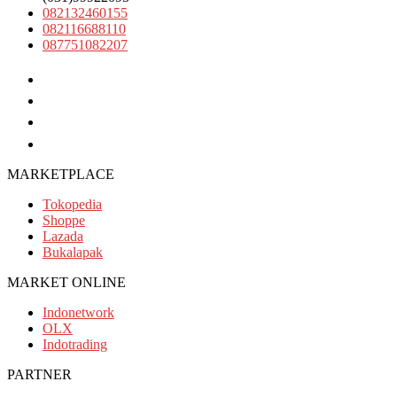
082132460155
082116688110
087751082207
(031)99922095
082132460155
082116688110
087751082207
MARKETPLACE
Tokopedia
Shoppe
Lazada
Bukalapak
MARKET ONLINE
Indonetwork
OLX
Indotrading
PARTNER