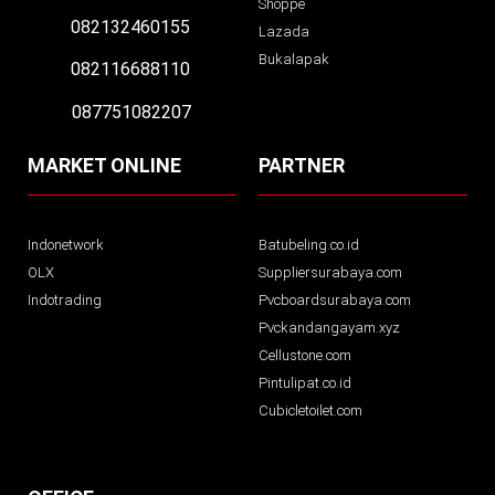
Shoppe
082132460155
Lazada
Bukalapak
082116688110
087751082207
MARKET ONLINE
PARTNER
Indonetwork
Batubeling.co.id
OLX
Suppliersurabaya.com
Indotrading
Pvcboardsurabaya.com
Pvckandangayam.xyz
Cellustone.com
Pintulipat.co.id
Cubicletoilet.com