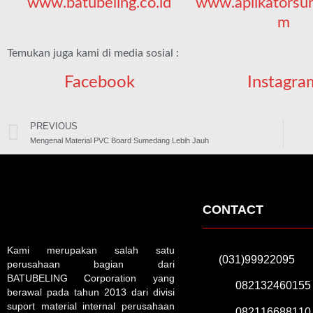
www.batubeling.co.id
www.aplikatorsu
m
Temukan juga kami di media sosial :
Facebook
Instagra
PREVIOUS
Mengenal Material PVC Board Sumedang Lebih Jauh
CONTACT
Kami merupakan salah satu
(031)99922095
perusahaan bagian dari
BATUBELING Corporation yang
082132460155
berawal pada tahun 2013 dari divisi
suport material internal perusahaan
082116688110