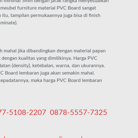
akan minimal 5mm dengan jarak rangka menyesuaikan
i meubel furniture material PVC Board sangat
 itu, tampilan permukaannya juga bisa di finish
minate).
h mahal jika dibandingkan dengan material papan
 dengan kualitas yang dimilikinya. Harga PVC
tan (density), ketebalan, warna, dan ukurannya.
VC Board lembaran juga akan semakin mahal.
t kepadatannya, maka harga PVC Board lembaran
77-5108-2207
0878-5557-7325