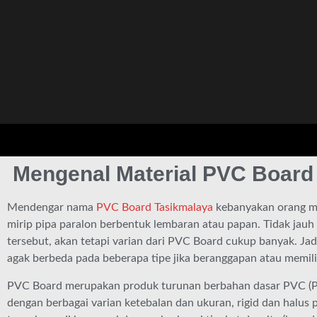
Mengenal Material PVC Board
Mendengar nama
PVC Board Tasikmalaya
kebanyakan orang m
mirip pipa paralon berbentuk lembaran atau papan. Tidak ja
tersebut, akan tetapi varian dari PVC Board cukup banyak. Jad
agak berbeda pada beberapa tipe jika beranggapan atau memilik
PVC Board merupakan produk turunan berbahan dasar PVC (Po
dengan berbagai varian ketebalan dan ukuran, rigid dan halus 