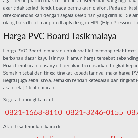
agar beban plafon tidak terlalu berat. Ketebalan yang digun
agar tidak terjadi lendut pada permukaan plafon. Pada aplikas
direkomendasikan dengan segala kelebihan yang dimiliki. Selain
ulang baik di cat maupun dilapis dengan HPL (High Pressure La
Harga PVC Board Tasikmalaya
Harga PVC Board lembaran untuk saat ini memang relatif masi
berbahan dasar kayu lainnya. Namun harga tersebut sebanding
Board lembaran biasanya dibedakan berdasarkan tingkat kepada
Semakin tebal dan tinggi tingkat kepadatannya, maka harga P
Begitu juga sebaliknya, semakin rendah ketebalan dan tingka
akan relatif lebih murah.
Segera hubungi kami di:
0821-1668-8110
0821-3246-0155
08
Atau bisa temukan kami di :