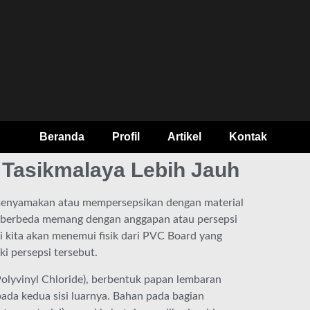
Beranda
Profil
Artikel
Kontak
 Tasikmalaya Lebih Jauh
enyamakan atau mempersepsikan dengan material
uh berbeda memang dengan anggapan atau persepsi
i kita akan menemui fisik dari PVC Board yang
i persepsi tersebut.
lyvinyl Chloride), berbentuk papan lembaran
pada kedua sisi luarnya. Bahan pada bagian