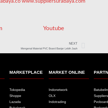
rabaya.co
www.suppliersurabaya.com
m
Youtube
NEXT
Mengenal Material PVC Board Banjar Lebih Jauh
MARKETPLACE
MARKET ONLINE
PART
Tokopedia
Indonetwork
Batubelin
Shoppe
OLX
Supplier
Lazada
Indotrading
Pvcboar
Bukalapak
Pvckand