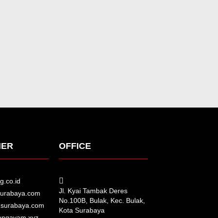
NER
OFFICE
g.co.id
Jl. Kyai Tambak Deres
surabaya.com
No.100B, Bulak, Kec. Bulak,
dsurabaya.com
Kota Surabaya
angayam.xyz