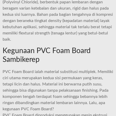
(Polyvinyl Chloride), berbentuk papan lembaran dengan
beragam varian ketebalan dan ukuran, rigid dan halus pada
kedua sisi luarnya. Bahan pada bagian tengahnya di kompresi
dengan beraneka tingkat density (kepadatan material) layak
kebutuhan aplikasi, sehingga material tak terlalu berat tetapi
memiliki flextural strength (tenaga lentur) yang betul-betul
baik.
Kegunaan PVC Foam Board
Sambikerep
PVC Foam Board ialah material substitusi multiplek. Memiliki
ciri utama merupakan kedua sisi permukaan yang keras,
tetapi licin dan halus. Material ini berwarna putih susu,
sehingga bisa digunakan tanpa pelaksanaan finishing. Pada
komponen tengah terdapat foam sehingga bebannya lebih
ringan dibandingkan material lembaran lainnya. Lalu, apa
kegunaan PVC Foam Board?
PVC Fоаm Bоаrd dірrоdukѕі mеnggunаkаn mеѕіn еkѕtruѕі