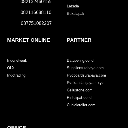
082132460155
Lazada
082116688110
Bukalapak
087751082207
MARKET ONLINE
PARTNER
Indonetwork
Batubeling.co.id
OLX
Suppliersurabaya.com
Indotrading
Pvcboardsurabaya.com
Pvckandangayam.xyz
Cellustone.com
Pintulipat.co.id
Cubicletoilet.com
OFFICE