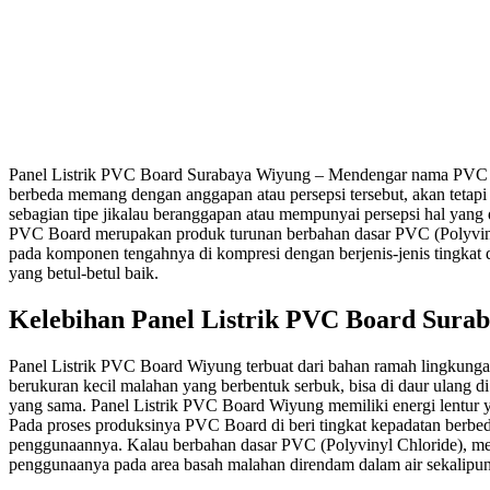
Panel Listrik PVC Board Surabaya Wiyung – Mendengar nama PVC Bo
berbeda memang dengan anggapan atau persepsi tersebut, akan tetapi
sebagian tipe jikalau beranggapan atau mempunyai persepsi hal yang
PVC Board merupakan produk turunan berbahan dasar PVC (Polyvinyl C
pada komponen tengahnya di kompresi dengan berjenis-jenis tingkat den
yang betul-betul baik.
Kelebihan Panel Listrik PVC Board Sura
Panel Listrik PVC Board Wiyung terbuat dari bahan ramah lingkungan
berukuran kecil malahan yang berbentuk serbuk, bisa di daur ulang di
yang sama. Panel Listrik PVC Board Wiyung memiliki energi lentur ya
Pada proses produksinya PVC Board di beri tingkat kepadatan berbeda p
penggunaannya. Kalau berbahan dasar PVC (Polyvinyl Chloride), men
penggunaanya pada area basah malahan direndam dalam air sekalipun