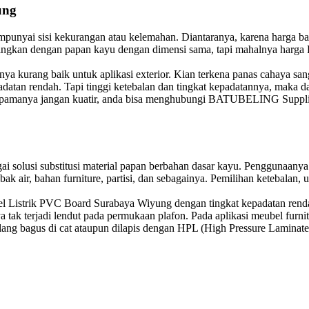
ung
punyai sisi kekurangan atau kelemahan. Diantaranya, karena harga b
dingkan dengan papan kayu dengan dimensi sama, tapi mahalnya harga
ya kurang baik untuk aplikasi exterior. Kian terkena panas cahaya sa
adatan rendah. Tapi tinggi ketebalan dan tingkat kepadatannya, maka d
Umpamanya jangan kuatir, anda bisa menghubungi BATUBELING Supplier
solusi substitusi material papan berbahan dasar kayu. Penggunaanya da
, bak air, bahan furniture, partisi, dan sebagainya. Pemilihan ketebala
l Listrik PVC Board Surabaya Wiyung dengan tingkat kepadatan rendah
tak terjadi lendut pada permukaan plafon. Pada aplikasi meubel furn
ulang bagus di cat ataupun dilapis dengan HPL (High Pressure Laminate