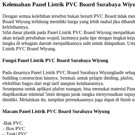
Kelemahan Panel Listrik PVC Board Surabaya Wiy
Dengan semua kelebihan tersebut bukan berarti PVC Board tidak mem
Board Wiyung terhitung memiliki harga yang lebih mahal jika diban
kelebihannya.
Sifat dasar plastik pada Panel Listrik PVC Board Wiyung menjadikann
akan terjadi perubahan wujud, lazimnya pada tipe dengan tingkat kep
langka di sebagian daerah menjadikannya sulit untuk didapatkan. 
Listrik PVC Board Wiyung.
Fungsi Panel Listrik PVC Board Surabaya Wiyung
Pada dasarnya Panel Listrik PVC Board Surabaya Wiyunghadir sebagai 
building construction lainnya. Semisal, untuk pelapis dinding, plafon
efektifitas bagus dari segi tarif ataupun ketahanannya.
Seumpama untuk aplikasi plafon ruangan, bisa memakai material Pane
diaplikasikan minimal 5mm dengan jarak rangka menyesuaikan supaya 
dimiliki. Melainkan itu, tampilan permukaannya juga dapat di finish 
Macam Panel Listrik PVC Board Surabaya Wiyung
-Bak PVC
– Box PVC
– Tanki PVC