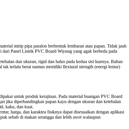
ial mirip pipa paralon berbentuk lembaran atau papan. Tidak jauh
ani dari Panel Listrik PVC Board Wiyung yang agak berbeda pada
ebalan dan ukuran, rigid dan halus pada kedua sisi luarnya. Bahan
tak terlalu berat namun memiliki flextural strength (energi lentur)
t dipakai untuk produk kerajinan. Pada material buangan PVC Board
ringan jika diperbandingkan papan kayu dengan ukuran dan ketebalan
d, kaku, dan kuat.
ntur, harga, dan karaktea fisiknya dapat disesuaikan dengan aplikasi
lapuk sebab di makan serangga dan lebih awet walaupun