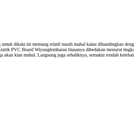
ntuk dikala ini memang relatif masih mahal kalau dibandingkan denga
Listrik PVC Board Wiyunglembaran biasanya dibedakan menurut tingkat
a akan kian mahal. Langsung juga sebaliknya, semakin rendah keteba