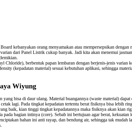
ard kebanyakan orang menyamakan atau mempersepsikan dengan mater
 varian dari Panel Listrik cukup banyak. Jadi kita akan menemui jasm
 demikian.
hloride), berbentuk papan lembaran dengan berjenis-jenis varian ket
sity (kepadatan material) sesuai kebutuhan aplikasi, sehingga material 
baya Wiyung
 yang bisa di daur ulang. Material buangannya (waste material) dapa
 cetak lagi. Pada tingkat kepadatan tertentu berat fisiknya bisa lebih 
ng baik, kian tinggi tingkat kepadatannya maka fisiknya akan kian rigi
ada bagian intinya (core). Sebab ini bertujuan agar berat, kekuatan le
ciptakan bahan ini anti rayap, dan bendung air, sehingga tak mudah 
.