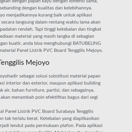
dingkan dengan papan kayu dengan dimensi sama,
 sebanding dengan kualitas dan kelebihannya.
joyo menjadikannya kurang baik untuk aplikasi
gi secara langsung dalam rentang waktu lama akan
padatan rendah. Tapi tinggi ketebalan dan tingkat
ediaan material yang masih langka di sebagian
ngan kuatir, anda bisa menghubungi BATUBELING
aterial Panel Listrik PVC Board Tenggilis Mejoyo.
Tenggilis Mejoyo
yohadir sebagai solusi substitusi material papan
i interior dan exterior, maupun aplikasi building
k air, bahan furniture, partisi, dan sebagainya.
 akan menambah poin efektifitas bagus dari segi
l Panel Listrik PVC Board Surabaya Tenggilis
tak terlalu berat. Ketebalan yang diaplikasikan
jadi lendut pada permukaan plafon. Pada aplikasi