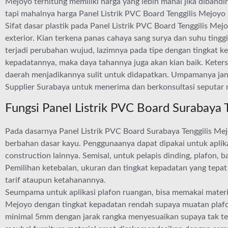
Mejoyo terhitung memiliki harga yang lebih mahal jika diban
tapi mahalnya harga Panel Listrik PVC Board Tenggilis Mejoyo
Sifat dasar plastik pada Panel Listrik PVC Board Tenggilis Me
exterior. Kian terkena panas cahaya sang surya dan suhu ting
terjadi perubahan wujud, lazimnya pada tipe dengan tingkat ke
kepadatannya, maka daya tahannya juga akan kian baik. Keters
daerah menjadikannya sulit untuk didapatkan. Umpamanya ja
Supplier Surabaya untuk menerima dan berkonsultasi seputar m
Fungsi Panel Listrik PVC Board Surabaya 
Pada dasarnya Panel Listrik PVC Board Surabaya Tenggilis Mejo
berbahan dasar kayu. Penggunaanya dapat dipakai untuk aplikas
construction lainnya. Semisal, untuk pelapis dinding, plafon, ba
Pemilihan ketebalan, ukuran dan tingkat kepadatan yang tepat
tarif ataupun ketahanannya.
Seumpama untuk aplikasi plafon ruangan, bisa memakai materia
Mejoyo dengan tingkat kepadatan rendah supaya muatan plafon 
minimal 5mm dengan jarak rangka menyesuaikan supaya tak ter