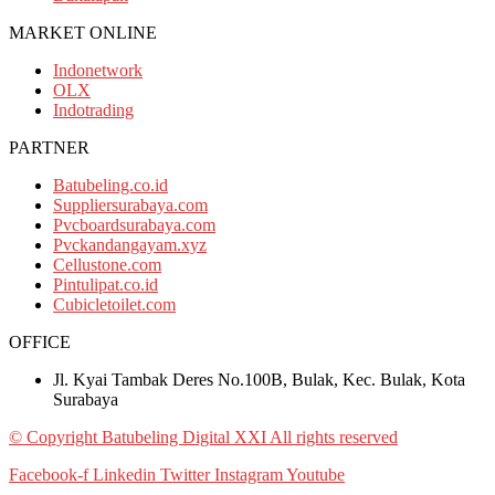
MARKET ONLINE
Indonetwork
OLX
Indotrading
PARTNER
Batubeling.co.id
Suppliersurabaya.com
Pvcboardsurabaya.com
Pvckandangayam.xyz
Cellustone.com
Pintulipat.co.id
Cubicletoilet.com
OFFICE
Jl. Kyai Tambak Deres No.100B, Bulak, Kec. Bulak, Kota
Surabaya
© Copyright Batubeling Digital XXI All rights reserved
Facebook-f
Linkedin
Twitter
Instagram
Youtube