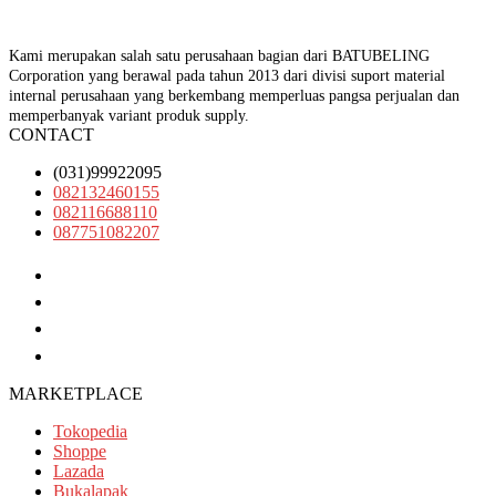
Kami merupakan salah satu perusahaan bagian dari BATUBELING
Corporation yang berawal pada tahun 2013 dari divisi suport material
internal perusahaan yang berkembang memperluas pangsa perjualan dan
memperbanyak variant produk supply.
CONTACT
(031)99922095
082132460155
082116688110
087751082207
(031)99922095
082132460155
082116688110
087751082207
MARKETPLACE
Tokopedia
Shoppe
Lazada
Bukalapak