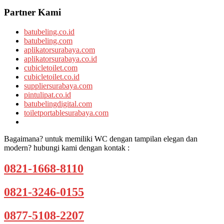
Partner Kami
batubeling.co.id
batubeling.com
aplikatorsurabaya.com
aplikatorsurabaya.co.id
cubicletoilet.com
cubicletoilet.co.id
suppliersurabaya.com
pintulipat.co.id
batubelingdigital.com
toiletportablesurabaya.com
Bagaimana? untuk memiliki WC dengan tampilan elegan dan
modern? hubungi kami dengan kontak :
0821-1668-8110
0821-3246-0155
0877-5108-2207