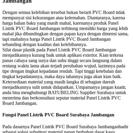
Jambangan
Dengan semua kelebihan tersebut bukan berarti PVC Board tidak
mempunyai sisi kekurangan atau kelemahan. Diantaranya, karena
harga bahan baku yang masih mahal, karenanya produk Panel
Listrik PVC Board Jambangan terhitung memiliki harga yang lebih
mahal jika dibandingkan dengan papan kayu dengan dimensi sama,
tapi mahalnya harga Panel Listrik PVC Board Jambangan
sebanding dengan kualitas dan kelebihannya.
Sifat dasar plastik pada Panel Listrik PVC Board Jambangan
menjadikannya kurang baik untuk aplikasi exterior. Kian terkena
panas cahaya sang surya dan suhu tinggi secara langsung dalam
rentang waktu lama akan terjadi perubahan wujud, lazimnya pada
tipe dengan tingkat kepadatan rendah. Tapi tinggi ketebalan dan
tingkat kepadatannya, maka daya tahannya juga akan kian baik.
Ketersediaan material yang masih langka di sebagian daerah
menjadikannya sulit untuk didapatkan. Umpamanya jangan kuatir,
anda bisa menghubungi BATUBELING Supplier Surabaya untuk
menerima dan berkonsultasi seputar material Panel Listrik PVC
Board Jambangan.
Fungsi Panel Listrik PVC Board Surabaya Jambangan
Pada dasarnya Panel Listrik PVC Board Surabaya Jambanganhadir
sebagai solusi substitusi material papan berbahan dasar kayu.