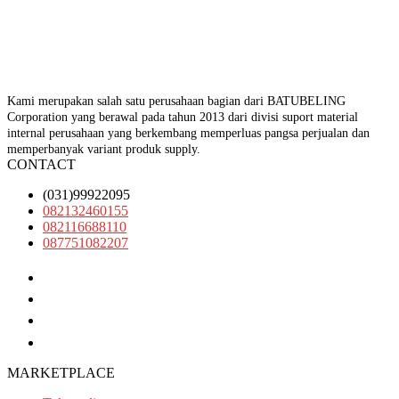
Kami merupakan salah satu perusahaan bagian dari BATUBELING
Corporation yang berawal pada tahun 2013 dari divisi suport material
internal perusahaan yang berkembang memperluas pangsa perjualan dan
memperbanyak variant produk supply.
CONTACT
(031)99922095
082132460155
082116688110
087751082207
(031)99922095
082132460155
082116688110
087751082207
MARKETPLACE