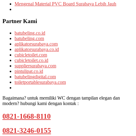
Mengenal Material PVC Board Surabaya Lebih Jauh
Partner Kami
batubeling.co.id
batubeling.com
aplikatorsurabaya.com
aplikatorsurabaya.co.id
cubicletoilet.com
cubicletoilet.co.id
suppliersurabaya.com
pintulipat.co.id
batubelingdigital.com
toiletportablesurabaya.com
Bagaimana? untuk memiliki WC dengan tampilan elegan dan
modern? hubungi kami dengan kontak :
0821-1668-8110
0821-3246-0155