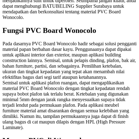
menjadikannya sulit untuk diperoleh. Seumpama jangan kuatir, anda
dapat menghubungi BATUBELING Supplier Surabaya untuk
mendapatkan dan berkonsultasi tentang material PVC Board
Wonocolo.
Fungsi PVC Board Wonocolo
Pada dasarnya PVC Board Wonocolo hadir sebagai solusi pengganti
material papan berbahan dasar kayu. Penggunaanya dapat dipakai
untuk aplikasi interior dan exterior, maupun aplikasi building
construction lainnya. Semisal, untuk pelapis dinding, plafon, bak air,
bahan furniture, partisi, dan sebagainya. Pemilihan ketebalan,
ukuran dan tingkat kepadatan yang tepat akan menambah nilai
efektifitas bagus dari segi tarif ataupun ketahanannya.
Semisal untuk aplikasi plafon ruangan, dapat mengaplikasikan
material PVC Board Wonocolo dengan tingkat kepadatan rendah
supaya bobot plafon tak terlalu berat. Ketebalan yang digunakan
minimal 5mm dengan jarak rangka menyesuaikan supaya tidak
terjadi lendut pada permukaan plafon. Pada aplikasi meubel
furniture material amat disarankan dengan semua kelebihan yang
dimiliki. Namun itu, tampilan permukaannya juga dapat di finish
ulang bagus di cat maupun dilapis dengan HPL (High Pressure
Laminate).