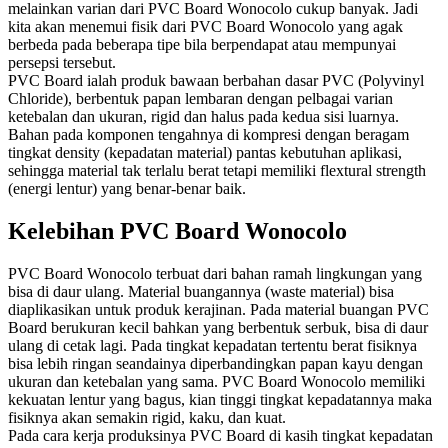
melainkan varian dari PVC Board Wonocolo cukup banyak. Jadi
kita akan menemui fisik dari PVC Board Wonocolo yang agak
berbeda pada beberapa tipe bila berpendapat atau mempunyai
persepsi tersebut.
PVC Board ialah produk bawaan berbahan dasar PVC (Polyvinyl
Chloride), berbentuk papan lembaran dengan pelbagai varian
ketebalan dan ukuran, rigid dan halus pada kedua sisi luarnya.
Bahan pada komponen tengahnya di kompresi dengan beragam
tingkat density (kepadatan material) pantas kebutuhan aplikasi,
sehingga material tak terlalu berat tetapi memiliki flextural strength
(energi lentur) yang benar-benar baik.
Kelebihan PVC Board Wonocolo
PVC Board Wonocolo terbuat dari bahan ramah lingkungan yang
bisa di daur ulang. Material buangannya (waste material) bisa
diaplikasikan untuk produk kerajinan. Pada material buangan PVC
Board berukuran kecil bahkan yang berbentuk serbuk, bisa di daur
ulang di cetak lagi. Pada tingkat kepadatan tertentu berat fisiknya
bisa lebih ringan seandainya diperbandingkan papan kayu dengan
ukuran dan ketebalan yang sama. PVC Board Wonocolo memiliki
kekuatan lentur yang bagus, kian tinggi tingkat kepadatannya maka
fisiknya akan semakin rigid, kaku, dan kuat.
Pada cara kerja produksinya PVC Board di kasih tingkat kepadatan