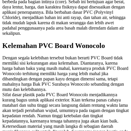
berbeda pada bagian intinya (core). Sebab ini bertujuan agar berat,
daya lentur, harga, dan karaktea fisiknya dapat disesuaikan dengan
aplikasi penerapannya. Bila berbahan dasar PVC (Polyvinyl
Chloride), menjadikan bahan ini anti rayap, dan tahan air, sehingga
tidak mudah lapuk karena di makan serangga dan lebih awet
padahal penggunaanya pada area basah malah direndam dalam air
sekalipun.
Kelemahan PVC Board Wonocolo
Dengan segala kelebihan tersebut bukan berarti PVC Board tidak
memiliki sisi kekurangan atau kelemahan. Diantaranya, karena
harga bahan baku yang masih mahal, karenanya produk PVC Board
Wonocolo terhitung memiliki harga yang lebih mahal jika
dibandingkan dengan papan kayu dengan dimensi sama, tetapi
mahalnya harga Bak PVC Surabaya Wonocolo sebanding dengan
mutu dan kelebihannya.
Sifat dasar plastik pada PVC Board Wonocolo menjadikannya
kurang bagus untuk aplikasi exterior. Kian terkena panas cahaya
matahari dan suhu tinggi secara langsung dalam rentang waktu lama
akan terjadi perubahan wujud, umumnya pada ragam dengan tingkat
kepadatan rendah. Namun tinggi ketebalan dan tingkat
kepadatannya, karenanya tenaga tahannya juga akan kian baik.
Ketersediaan material yang masih langka di sebagian daerah