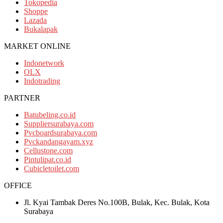
Tokopedia
Shoppe
Lazada
Bukalapak
MARKET ONLINE
Indonetwork
OLX
Indotrading
PARTNER
Batubeling.co.id
Suppliersurabaya.com
Pvcboardsurabaya.com
Pvckandangayam.xyz
Cellustone.com
Pintulipat.co.id
Cubicletoilet.com
OFFICE
Jl. Kyai Tambak Deres No.100B, Bulak, Kec. Bulak, Kota
Surabaya