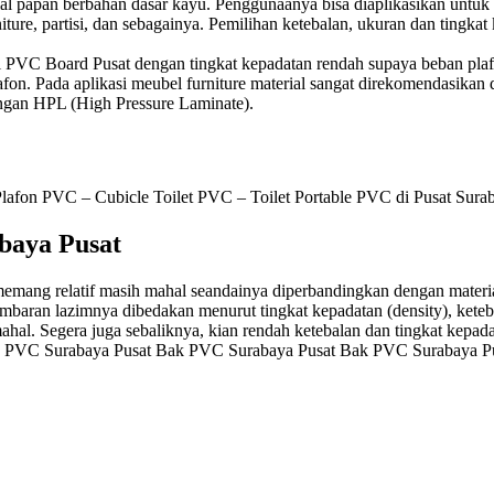
l papan berbahan dasar kayu. Penggunaanya bisa diaplikasikan untuk apl
iture, partisi, dan sebagainya. Pemilihan ketebalan, ukuran dan tingkat
 PVC Board Pusat dengan tingkat kepadatan rendah supaya beban plafo
afon. Pada aplikasi meubel furniture material sangat direkomendasikan 
dengan HPL (High Pressure Laminate).
fon PVC – Cubicle Toilet PVC – Toilet Portable PVC di Pusat Sura
baya Pusat
memang relatif masih mahal seandainya diperbandingkan dengan materi
aran lazimnya dibedakan menurut tingkat kepadatan (density), ketebal
l. Segera juga sebaliknya, kian rendah ketebalan dan tingkat kepada
k PVC Surabaya Pusat Bak PVC Surabaya Pusat Bak PVC Surabaya P