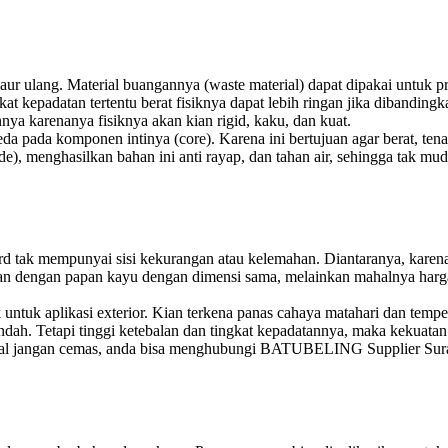
aur ulang. Material buangannya (waste material) dapat dipakai untuk 
ngkat kepadatan tertentu berat fisiknya dapat lebih ringan jika diban
nya karenanya fisiknya akan kian rigid, kaku, dan kuat.
 pada komponen intinya (core). Karena ini bertujuan agar berat, tenag
e), menghasilkan bahan ini anti rayap, dan tahan air, sehingga tak m
rd tak mempunyai sisi kekurangan atau kelemahan. Diantaranya, kar
gkan dengan papan kayu dengan dimensi sama, melainkan mahalnya ha
ntuk aplikasi exterior. Kian terkena panas cahaya matahari dan temper
ah. Tetapi tinggi ketebalan dan tingkat kepadatannya, maka kekuatan 
isal jangan cemas, anda bisa menghubungi BATUBELING Supplier Sura