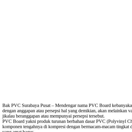
Bak PVC Surabaya Pusat – Mendengar nama PVC Board kebanyakan o
dengan anggapan atau persepsi hal yang demikian, akan melainkan v
jikalau beranggapan atau mempunyai persepsi tersebut.
PVC Board yakni produk turunan berbahan dasar PVC (Polyvinyl Chlo
komponen tengahnya di kompresi dengan bermacam-macam tingkat density
yang amat bagus.