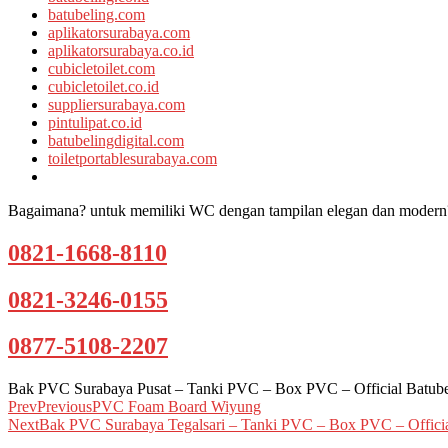
batubeling.com
aplikatorsurabaya.com
aplikatorsurabaya.co.id
cubicletoilet.com
cubicletoilet.co.id
suppliersurabaya.com
pintulipat.co.id
batubelingdigital.com
toiletportablesurabaya.com
Bagaimana? untuk memiliki WC dengan tampilan elegan dan modern?
0821-1668-8110
0821-3246-0155
0877-5108-2207
Bak PVC Surabaya Pusat – Tanki PVC – Box PVC – Official Batube
Prev
Previous
PVC Foam Board Wiyung
Next
Bak PVC Surabaya Tegalsari – Tanki PVC – Box PVC – Officia