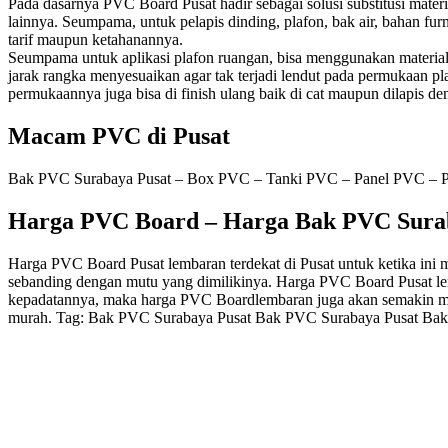
Pada dasarnya PVC Board Pusat hadir sebagai solusi substitusi materia
lainnya. Seumpama, untuk pelapis dinding, plafon, bak air, bahan furn
tarif maupun ketahanannya.
Seumpama untuk aplikasi plafon ruangan, bisa menggunakan material
jarak rangka menyesuaikan agar tak terjadi lendut pada permukaan pl
permukaannya juga bisa di finish ulang baik di cat maupun dilapis 
Macam PVC di Pusat
Bak PVC Surabaya Pusat – Box PVC – Tanki PVC – Panel PVC – Pla
Harga PVC Board – Harga Bak PVC Sura
Harga PVC Board Pusat lembaran terdekat di Pusat untuk ketika ini 
sebanding dengan mutu yang dimilikinya. Harga PVC Board Pusat lemb
kepadatannya, maka harga PVC Boardlembaran juga akan semakin maha
murah. Tag: Bak PVC Surabaya Pusat Bak PVC Surabaya Pusat Ba