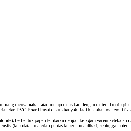
rang menyamakan atau mempersepsikan dengan material mirip pipa p
arian dari PVC Board Pusat cukup banyak. Jadi kita akan menemui fis
ride), berbentuk papan lembaran dengan beragam varian ketebalan dan
 (kepadatan material) pantas keperluan aplikasi, sehingga material tida