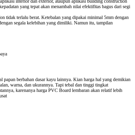
ikasi interior dan exterior, ataupun aplikasi building construction
 kepadatan yang tepat akan menambah nilai efektifitas bagus dari segi
n tidak terlalu berat. Ketebalan yang dipakai minimal 5mm dengan
dengan segala kelebihan yang dimiliki. Namun itu, tampilan
baya
al papan berbahan dasar kayu lainnya. Kian harga hal yang demikian
an, warna, dan ukurannya. Tapi tebal dan tinggi tingkat
tannya, karenanya harga PVC Board lembaran akan relatif lebih
usat