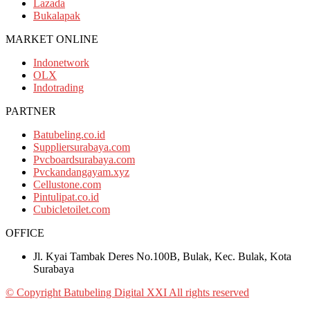
Lazada
Bukalapak
MARKET ONLINE
Indonetwork
OLX
Indotrading
PARTNER
Batubeling.co.id
Suppliersurabaya.com
Pvcboardsurabaya.com
Pvckandangayam.xyz
Cellustone.com
Pintulipat.co.id
Cubicletoilet.com
OFFICE
Jl. Kyai Tambak Deres No.100B, Bulak, Kec. Bulak, Kota
Surabaya
© Copyright Batubeling Digital XXI All rights reserved