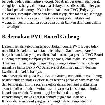
berbeda pada bagian intinya (core). Sebab ini bertujuan agar berat,
energi lentur, harga, dan karaktea fisiknya bisa disesuaikan dengan
aplikasi pemakaiannya. Kalau berbahan dasar PVC (Polyvinyl
Chloride), mewujudkan bahan ini anti rayap, dan tahan air, sehingga
tidak mudah lapuk sebab di makan serangga dan lebih awet
walaupun penggunaanya pada zona berair bahkan direndam dalam
air sekalipun.
Kelemahan PVC Board Gubeng
Dengan segala kelebihan tersebut bukan berarti PVC Board tidak
memiliki sisi kekurangan atau kelemahan. Diantaranya, karena
harga bahan baku yang masih mahal, karenanya produk PVC Board
Gubeng terhitung mempunyai harga yang lebih mahal sekiranya
diperbandingkan dengan papan kayu dengan dimensi sama, tetapi
mahalnya harga Bak PVC Surabaya Gubeng sebanding dengan
kwalitas dan kelebihannya.
Sifat dasar plastik pada PVC Board Gubeng menjadikannya kurang
bagus untuk aplikasi exterior. Kian terkena panas cahaya matahari
dan temperatur tinggi secara seketika dalam bentang waktu lama
akan terjadi perubahan wujud, lazimnya pada jenis dengan tingkat
kepadatan rendah. Namun tinggi ketebalan dan tingkat
kepadatannya, maka energi tahannya juga akan kian baik.
Ketersediaan material yang masih langka di beberapa daerah