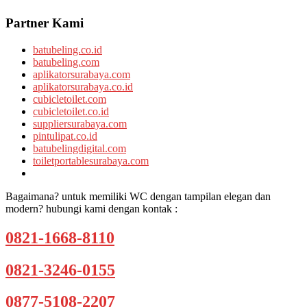
Partner Kami
batubeling.co.id
batubeling.com
aplikatorsurabaya.com
aplikatorsurabaya.co.id
cubicletoilet.com
cubicletoilet.co.id
suppliersurabaya.com
pintulipat.co.id
batubelingdigital.com
toiletportablesurabaya.com
Bagaimana? untuk memiliki WC dengan tampilan elegan dan
modern? hubungi kami dengan kontak :
0821-1668-8110
0821-3246-0155
0877-5108-2207