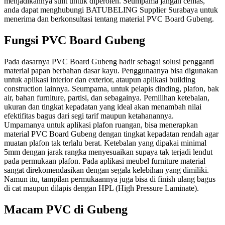
menjadikannya sulit untuk diperoleh. Seumpama jangan cemas,
anda dapat menghubungi BATUBELING Supplier Surabaya untuk
menerima dan berkonsultasi tentang material PVC Board Gubeng.
Fungsi PVC Board Gubeng
Pada dasarnya PVC Board Gubeng hadir sebagai solusi pengganti
material papan berbahan dasar kayu. Penggunaanya bisa digunakan
untuk aplikasi interior dan exterior, ataupun aplikasi building
construction lainnya. Seumpama, untuk pelapis dinding, plafon, bak
air, bahan furniture, partisi, dan sebagainya. Pemilihan ketebalan,
ukuran dan tingkat kepadatan yang ideal akan menambah nilai
efektifitas bagus dari segi tarif maupun ketahanannya.
Umpamanya untuk aplikasi plafon ruangan, bisa menerapkan
material PVC Board Gubeng dengan tingkat kepadatan rendah agar
muatan plafon tak terlalu berat. Ketebalan yang dipakai minimal
5mm dengan jarak rangka menyesuaikan supaya tak terjadi lendut
pada permukaan plafon. Pada aplikasi meubel furniture material
sangat direkomendasikan dengan segala kelebihan yang dimiliki.
Namun itu, tampilan permukaannya juga bisa di finish ulang bagus
di cat maupun dilapis dengan HPL (High Pressure Laminate).
Macam PVC di Gubeng