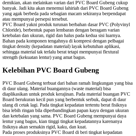
demikian, akan melainkan varian dari PVC Board Gubeng cukup
banyak. Jadi kita akan menemui lahiriah dari PVC Board Gubeng
yang agak berbeda pada sebagian macam sekiranya berpendapat
atau mempunyai persepsi tersebut.
PVC Board yakni produk turunan berbahan dasar PVC (Polyvinyl
Chloride), berbentuk papan lembaran dengan beragam varian
ketebalan dan ukuran, rigid dan halus pada kedua sisi luarnya.
Bahan pada komponen tengahnya di kompresi dengan pelbagai
tingkat density (kepadatan material) layak kebutuhan aplikasi,
sehingga material tak terlalu berat tetapi mempunyai flextural
strength (kekuatan lentur) yang amat bagus.
Kelebihan PVC Board Gubeng
PVC Board Gubeng terbuat dari bahan ramah lingkungan yang bisa
di daur ulang. Material buangannya (waste material) bisa
diaplikasikan untuk produk kerajinan. Pada material buangan PVC
Board berukuran kecil pun yang berbentuk serbuk, dapat di daur
ulang di cetak lagi. Pada tingkat kepadatan tertentu berat fisiknya
bisa lebih ringan bila diperbandingkan papan kayu dengan ukuran
dan ketebalan yang sama. PVC Board Gubeng mempunyai daya
lentur yang bagus, kian tinggi tingkat kepadatannya karenanya
fisiknya akan semakin rigid, kaku, dan kuat.
Pada proses produksinya PVC Board di beri tingkat kepadatan