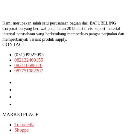
Kami merupakan salah satu perusahaan bagian dari BATUBELING
Corporation yang berawal pada tahun 2013 dari divisi suport material
internal perusahaan yang berkembang memperluas pangsa perjualan dan
memperbanyak variant produk supply.
CONTACT
(031)99922095
082132460155
082116688110
087751082207
(031)99922095
082132460155
082116688110
087751082207
MARKETPLACE
Tokopedia
Shoppe