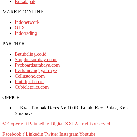
Bukalapak
MARKET ONLINE
Indonetwork
OLX
Indotrading
PARTNER
Batubeling.co.id
Suppliersurabaya.com
Pvcboardsurabaya.com
Pvckandangayam.xyz
Cellustone.com
Pintulipat.co.id
Cubicletoilet.com
OFFICE
Jl. Kyai Tambak Deres No.100B, Bulak, Kec. Bulak, Kota
Surabaya
© Copyright Batubeling Digital XXI All rights reserved
Facebook-f
Linkedin
Twitter
Instagram
Youtube