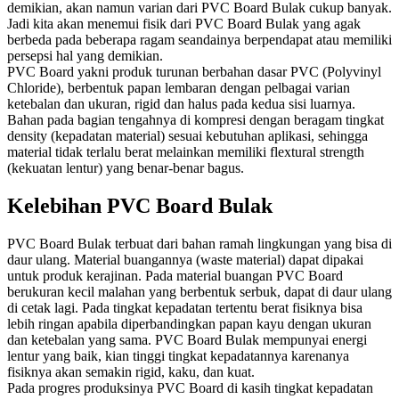
demikian, akan namun varian dari PVC Board Bulak cukup banyak.
Jadi kita akan menemui fisik dari PVC Board Bulak yang agak
berbeda pada beberapa ragam seandainya berpendapat atau memiliki
persepsi hal yang demikian.
PVC Board yakni produk turunan berbahan dasar PVC (Polyvinyl
Chloride), berbentuk papan lembaran dengan pelbagai varian
ketebalan dan ukuran, rigid dan halus pada kedua sisi luarnya.
Bahan pada bagian tengahnya di kompresi dengan beragam tingkat
density (kepadatan material) sesuai kebutuhan aplikasi, sehingga
material tidak terlalu berat melainkan memiliki flextural strength
(kekuatan lentur) yang benar-benar bagus.
Kelebihan PVC Board Bulak
PVC Board Bulak terbuat dari bahan ramah lingkungan yang bisa di
daur ulang. Material buangannya (waste material) dapat dipakai
untuk produk kerajinan. Pada material buangan PVC Board
berukuran kecil malahan yang berbentuk serbuk, dapat di daur ulang
di cetak lagi. Pada tingkat kepadatan tertentu berat fisiknya bisa
lebih ringan apabila diperbandingkan papan kayu dengan ukuran
dan ketebalan yang sama. PVC Board Bulak mempunyai energi
lentur yang baik, kian tinggi tingkat kepadatannya karenanya
fisiknya akan semakin rigid, kaku, dan kuat.
Pada progres produksinya PVC Board di kasih tingkat kepadatan