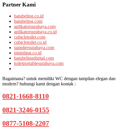
Partner Kami
batubeling.co.id
batubeling.com
aplikatorsurabaya.com
aplikatorsurabaya.co.id
cubicletoilet.com
cubicletoilet.co.id
suppliersurabaya.com
pintulipat.co.id
batubelingdigital.com
toiletportablesurabaya.com
Bagaimana? untuk memiliki WC dengan tampilan elegan dan
modern? hubungi kami dengan kontak :
0821-1668-8110
0821-3246-0155
0877-5108-2207