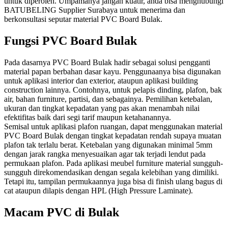
untuk diperoleh. Umpamanya jangan kuatir, anda bisa menghubungi
BATUBELING Supplier Surabaya untuk menerima dan
berkonsultasi seputar material PVC Board Bulak.
Fungsi PVC Board Bulak
Pada dasarnya PVC Board Bulak hadir sebagai solusi pengganti
material papan berbahan dasar kayu. Penggunaanya bisa digunakan
untuk aplikasi interior dan exterior, ataupun aplikasi building
construction lainnya. Contohnya, untuk pelapis dinding, plafon, bak
air, bahan furniture, partisi, dan sebagainya. Pemilihan ketebalan,
ukuran dan tingkat kepadatan yang pas akan menambah nilai
efektifitas baik dari segi tarif maupun ketahanannya.
Semisal untuk aplikasi plafon ruangan, dapat menggunakan material
PVC Board Bulak dengan tingkat kepadatan rendah supaya muatan
plafon tak terlalu berat. Ketebalan yang digunakan minimal 5mm
dengan jarak rangka menyesuaikan agar tak terjadi lendut pada
permukaan plafon. Pada aplikasi meubel furniture material sungguh-
sungguh direkomendasikan dengan segala kelebihan yang dimiliki.
Tetapi itu, tampilan permukaannya juga bisa di finish ulang bagus di
cat ataupun dilapis dengan HPL (High Pressure Laminate).
Macam PVC di Bulak