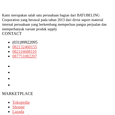
Kami merupakan salah satu perusahaan bagian dari BATUBELING
Corporation yang berawal pada tahun 2013 dari divisi suport material
internal perusahaan yang berkembang memperluas pangsa perjualan dan
memperbanyak variant produk supply.
CONTACT
(031)99922095
082132460155
082116688110
087751082207
(031)99922095
082132460155
082116688110
087751082207
MARKETPLACE
Tokopedia
Shoppe
Lazada