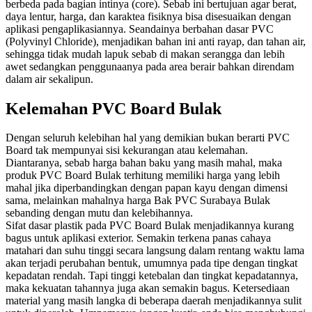
berbeda pada bagian intinya (core). Sebab ini bertujuan agar berat,
daya lentur, harga, dan karaktea fisiknya bisa disesuaikan dengan
aplikasi pengaplikasiannya. Seandainya berbahan dasar PVC
(Polyvinyl Chloride), menjadikan bahan ini anti rayap, dan tahan air,
sehingga tidak mudah lapuk sebab di makan serangga dan lebih
awet sedangkan penggunaanya pada area berair bahkan direndam
dalam air sekalipun.
Kelemahan PVC Board Bulak
Dengan seluruh kelebihan hal yang demikian bukan berarti PVC
Board tak mempunyai sisi kekurangan atau kelemahan.
Diantaranya, sebab harga bahan baku yang masih mahal, maka
produk PVC Board Bulak terhitung memiliki harga yang lebih
mahal jika diperbandingkan dengan papan kayu dengan dimensi
sama, melainkan mahalnya harga Bak PVC Surabaya Bulak
sebanding dengan mutu dan kelebihannya.
Sifat dasar plastik pada PVC Board Bulak menjadikannya kurang
bagus untuk aplikasi exterior. Semakin terkena panas cahaya
matahari dan suhu tinggi secara langsung dalam rentang waktu lama
akan terjadi perubahan bentuk, umumnya pada tipe dengan tingkat
kepadatan rendah. Tapi tinggi ketebalan dan tingkat kepadatannya,
maka kekuatan tahannya juga akan semakin bagus. Ketersediaan
material yang masih langka di beberapa daerah menjadikannya sulit