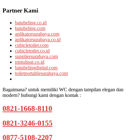
Partner Kami
batubeling.co.id
batubeling.com
aplikatorsurabaya.com
aplikatorsurabaya.co.id
cubicletoilet.com
cubicletoilet.co.id
suppliersurabaya.com
pintulipat.co.id
batubelingdigital.com
toiletportablesurabaya.com
Bagaimana? untuk memiliki WC dengan tampilan elegan dan
modern? hubungi kami dengan kontak :
0821-1668-8110
0821-3246-0155
0877-5108-2207