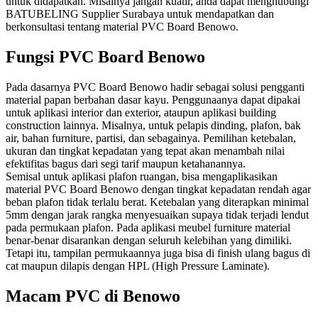
untuk didapatkan. Misalnya jangan kuatir, anda dapat menghubungi
BATUBELING Supplier Surabaya untuk mendapatkan dan
berkonsultasi tentang material PVC Board Benowo.
Fungsi PVC Board Benowo
Pada dasarnya PVC Board Benowo hadir sebagai solusi pengganti
material papan berbahan dasar kayu. Penggunaanya dapat dipakai
untuk aplikasi interior dan exterior, ataupun aplikasi building
construction lainnya. Misalnya, untuk pelapis dinding, plafon, bak
air, bahan furniture, partisi, dan sebagainya. Pemilihan ketebalan,
ukuran dan tingkat kepadatan yang tepat akan menambah nilai
efektifitas bagus dari segi tarif maupun ketahanannya.
Semisal untuk aplikasi plafon ruangan, bisa mengaplikasikan
material PVC Board Benowo dengan tingkat kepadatan rendah agar
beban plafon tidak terlalu berat. Ketebalan yang diterapkan minimal
5mm dengan jarak rangka menyesuaikan supaya tidak terjadi lendut
pada permukaan plafon. Pada aplikasi meubel furniture material
benar-benar disarankan dengan seluruh kelebihan yang dimiliki.
Tetapi itu, tampilan permukaannya juga bisa di finish ulang bagus di
cat maupun dilapis dengan HPL (High Pressure Laminate).
Macam PVC di Benowo