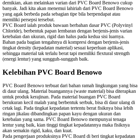
demikian, akan melainkan varian dari PVC Board Benowo cukup
banyak. Jadi kita akan menemui lahiriah dari PVC Board Benowo
yang agak berbeda pada sebagian tipe bila berpendapat atau
memiliki persepsi tersebut.
PVC Board ialah produk bawaan berbahan dasar PVC (Polyvinyl
Chloride), berbentuk papan lembaran dengan berjenis-jenis varian
ketebalan dan ukuran, rigid dan halus pada kedua sisi luarnya.
Bahan pada bagian tengahnya di kompresi dengan berjenis-jenis
tingkat density (kepadatan material) sesuai keperluan aplikasi,
sehingga material tak terlalu berat tapi memiliki flextural strength
(energi lentur) yang sungguh-sungguh baik.
Kelebihan PVC Board Benowo
PVC Board Benowo terbuat dari bahan ramah lingkungan yang bisa
di daur ulang. Material buangannya (waste material) bisa diterapkan
untuk produk kerajinan. Pada material buangan PVC Board
berukuran kecil malah yang berbentuk serbuk, bisa di daur ulang di
cetak lagi. Pada tingkat kepadatan tertentu berat fisiknya bisa lebih
ringan jikalau dibandingkan papan kayu dengan ukuran dan
ketebalan yang sama. PVC Board Benowo mempunyai tenaga
lentur yang baik, kian tinggi tingkat kepadatannya maka fisiknya
akan semakin rigid, kaku, dan kuat.
Pada pengerjaan produksinya PVC Board di beri tingkat kepadatan