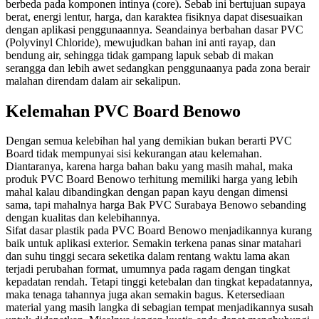
berbeda pada komponen intinya (core). Sebab ini bertujuan supaya
berat, energi lentur, harga, dan karaktea fisiknya dapat disesuaikan
dengan aplikasi penggunaannya. Seandainya berbahan dasar PVC
(Polyvinyl Chloride), mewujudkan bahan ini anti rayap, dan
bendung air, sehingga tidak gampang lapuk sebab di makan
serangga dan lebih awet sedangkan penggunaanya pada zona berair
malahan direndam dalam air sekalipun.
Kelemahan PVC Board Benowo
Dengan semua kelebihan hal yang demikian bukan berarti PVC
Board tidak mempunyai sisi kekurangan atau kelemahan.
Diantaranya, karena harga bahan baku yang masih mahal, maka
produk PVC Board Benowo terhitung memiliki harga yang lebih
mahal kalau dibandingkan dengan papan kayu dengan dimensi
sama, tapi mahalnya harga Bak PVC Surabaya Benowo sebanding
dengan kualitas dan kelebihannya.
Sifat dasar plastik pada PVC Board Benowo menjadikannya kurang
baik untuk aplikasi exterior. Semakin terkena panas sinar matahari
dan suhu tinggi secara seketika dalam rentang waktu lama akan
terjadi perubahan format, umumnya pada ragam dengan tingkat
kepadatan rendah. Tetapi tinggi ketebalan dan tingkat kepadatannya,
maka tenaga tahannya juga akan semakin bagus. Ketersediaan
material yang masih langka di sebagian tempat menjadikannya susah