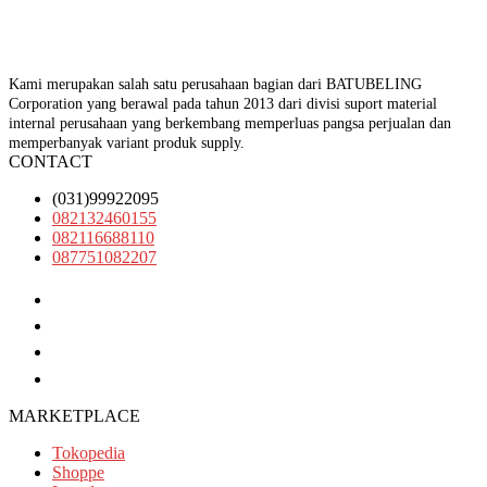
Kami merupakan salah satu perusahaan bagian dari BATUBELING
Corporation yang berawal pada tahun 2013 dari divisi suport material
internal perusahaan yang berkembang memperluas pangsa perjualan dan
memperbanyak variant produk supply.
CONTACT
(031)99922095
082132460155
082116688110
087751082207
(031)99922095
082132460155
082116688110
087751082207
MARKETPLACE
Tokopedia
Shoppe