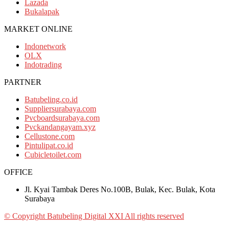
Lazada
Bukalapak
MARKET ONLINE
Indonetwork
OLX
Indotrading
PARTNER
Batubeling.co.id
Suppliersurabaya.com
Pvcboardsurabaya.com
Pvckandangayam.xyz
Cellustone.com
Pintulipat.co.id
Cubicletoilet.com
OFFICE
Jl. Kyai Tambak Deres No.100B, Bulak, Kec. Bulak, Kota
Surabaya
© Copyright Batubeling Digital XXI All rights reserved